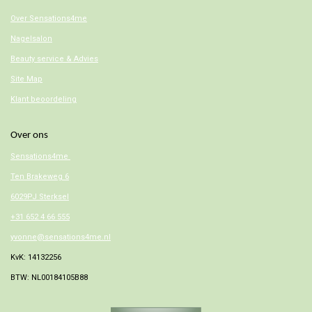
Over
Sensations4me
Nagelsalon
Beauty service & Advies
Site Map
Klant beoordeling
Over ons
Sensations4me
Ten Brakeweg 6
6029PJ Sterksel
+31 652 4 66 555
yvonne@sensations4me.nl
KvK: 14132256
BTW: NL00184105B88