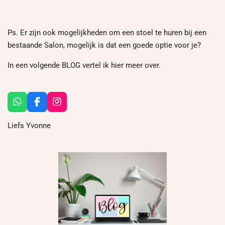
Ps. Er zijn ook mogelijkheden om een stoel te huren bij een
bestaande Salon, mogelijk is dat een goede optie voor je?
In een volgende BLOG vertel ik hier meer over.
W
F
I
h
a
n
a
c
s
Liefs Yvonne
t
e
t
s
b
a
A
o
g
p
o
r
p
k
a
m