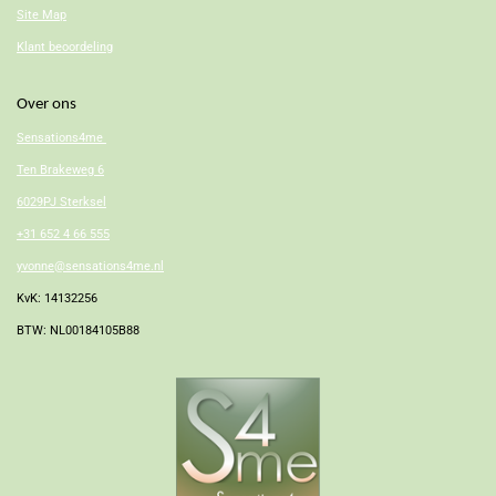
Site Map
Klant beoordeling
Over ons
Sensations4me
Ten Brakeweg 6
6029PJ Sterksel
+31 652 4 66 555
yvonne@sensations4me.nl
KvK: 14132256
BTW: NL00184105B88