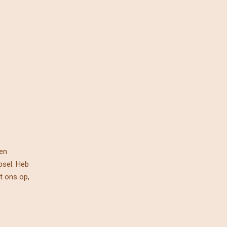
 en
apsel. Heb
t ons op,