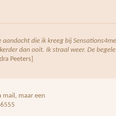
e aandacht die ik kreeg bij Sensations4me
ekerder dan ooit. Ik straal weer. De bege
dra Peeters]
a mail, maar een
466555