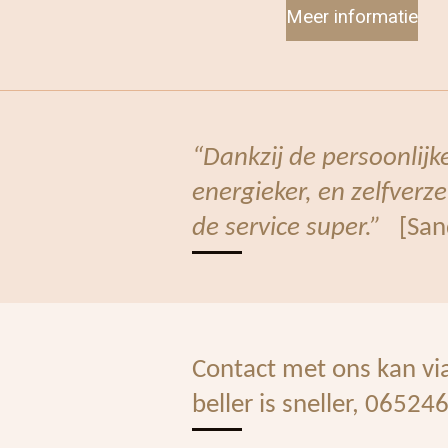
Meer informatie
“Dankzij de persoonlijk
energieker, en zelfverz
de service super.”
[San
Contact met ons kan vi
beller is sneller, 0652