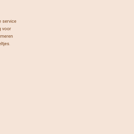
 service
g voor
ormeren
ltjes.