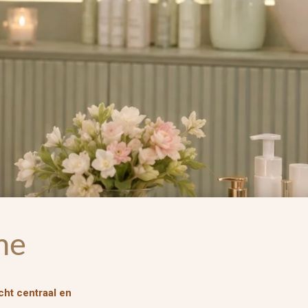
me
ht centraal en