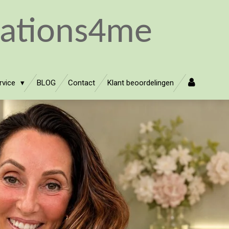
sations4me
rvice
BLOG
Contact
Klant beoordelingen