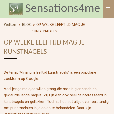
Sensations4me
Ga
direct
naar
de
Welkom
»
BLOG
»
OP WELKE LEEFTIJD MAG JE
hoofdinhoud
KUNSTNAGELS
OP WELKE LEEFTIJD MAG JE
KUNSTNAGELS
De term: 'Minimum leeftijd kunstnagels’ is een populaire
zoekterm op Google.
Veel jonge meisjes willen graag die mooie glanzende en
gekleurde lange nagels. Zij zijn dan ook heel geïnteresseerd in
kunstnagels en gellakken. Toch is het niet altijd even verstandig
om pubermeisjes in je salon te behandelen. Daar zijn