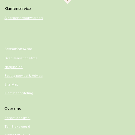
Klantenservice
Algemene voorwaarden
Sensations4me
Over
Sensations4me
Nagelsalon
Beauty service & Advies
Site Map
Klant beoordeling
Over ons
Sensations4me
Ten Brakeweg 6