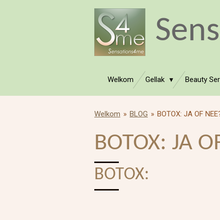
Ga
Sen
direct
naar
de
hoofdinhoud
Welkom
Gellak
Beauty Se
Welkom
»
BLOG
»
BOTOX: JA OF NEE
BOTOX: JA O
BOTOX: