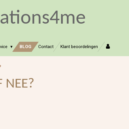
sations4me
rvice
BLOG
Contact
Klant beoordelingen
?
F NEE?