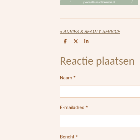
«
ADVIES & BEAUTY SERVICE
D
D
S
e
e
h
l
e
a
e
l
r
Reactie plaatsen
n
e
Naam *
E-mailadres *
Bericht *