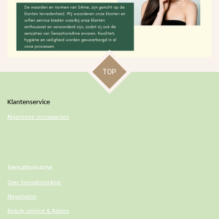
TOP
Klantenservice
Algemene voorwaarden
Sensations4me
Over
Sensations4me
Nagelsalon
Beauty service & Advies