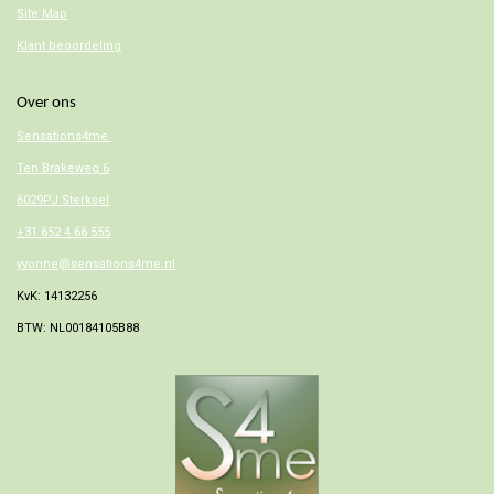
Site Map
Klant beoordeling
Over ons
Sensations4me
Ten Brakeweg 6
6029PJ Sterksel
+31 652 4 66 555
yvonne@sensations4me.nl
KvK: 14132256
BTW: NL00184105B88