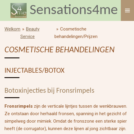
Sensations4me
Ga
direct
naar
de
Welkom
»
Beauty
»
Cosmetische
hoofdinhoud
Service
behandelingen/Prijzen
COSMETISCHE BEHANDELINGEN
INJECTABLES/BOTOX
Botoxinjecties bij Fronsrimpels
Fronsrimpels
zijn de verticale lijntjes tussen de wenkbrauwen.
Ze ontstaan door herhaald fronsen, spanning in het gezicht of
simpelweg door mimiek. Omdat de fronszone een sterke spier
heeft (de corrugator), kunnen deze lijnen al jong zichtbaar zijn.