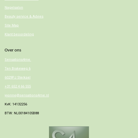
Nagelsalon
Beauty service & Advies
Site Map
Klant beoordeling
Over ons
Sensations4me
Ten Brakeweg 6
6029PJ Sterksel
+31 652 4 66 555
yvonne@sensations4me.nl
KvK: 14132256
BTW: NL00184105B88