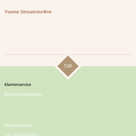
Yvonne Sensations4me
TOP
Klantenservice
Algemene voorwaarden
Sensations4me
Over
Sensations4me