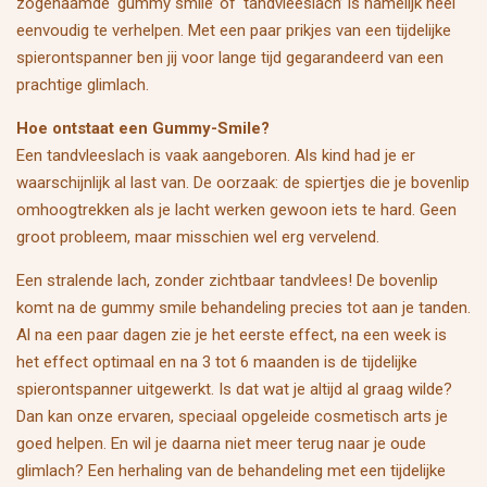
zogenaamde ‘gummy smile’ of ‘tandvleeslach’ is namelijk heel
eenvoudig te verhelpen. Met een paar prikjes van een tijdelijke
spierontspanner ben jij voor lange tijd gegarandeerd van een
prachtige glimlach.
Hoe ontstaat een Gummy-Smile?
Een tandvleeslach is vaak aangeboren. Als kind had je er
waarschijnlijk al last van. De oorzaak: de spiertjes die je bovenlip
omhoogtrekken als je lacht werken gewoon iets te hard. Geen
groot probleem, maar misschien wel erg vervelend.
Een stralende lach, zonder zichtbaar tandvlees! De bovenlip
komt na de gummy smile behandeling precies tot aan je tanden.
Al na een paar dagen zie je het eerste effect, na een week is
het effect optimaal en na 3 tot 6 maanden is de tijdelijke
spierontspanner uitgewerkt. Is dat wat je altijd al graag wilde?
Dan kan onze ervaren, speciaal opgeleide cosmetisch arts je
goed helpen. En wil je daarna niet meer terug naar je oude
glimlach? Een herhaling van de behandeling met een tijdelijke