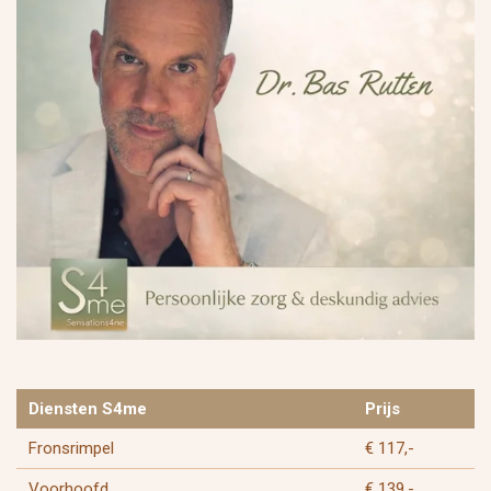
Diensten S4me
Prijs
Fronsrimpel
€ 117,-
Voorhoofd
€ 139,-